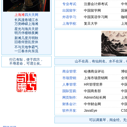
专业考试:
注册会计师考试
中
出国留学:
中国留学网
国
上海滩
四大天网
外语学习:
中国英语学习网
咖
长风漫卷埔江水
上海学校:
复旦大学
上
万类峥嵘上海滩
星光与海共天碧
明月伴楼映夜阑
新滩几度月明秋
旧巷何曾乱世休
不与天地争霸气
一江春水向东流
行己有耻，使于四方，
山不在高，有仙则名。水不在深，
不辱君命，可谓士矣。
商业管理:
哈佛商业评论
博
市场营销:
上海市场营销网
全
人事管理:
HR管理世界
中
国际贸易:
中国商务部
中
网页制作:
Admin5站长网
上
财务会计:
中华财会网
中
软件开发:
JavaEye
CS
可以调素琴，阅金经。无