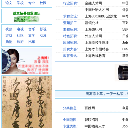
论文
学校
专业
校园
行业招聘:
金融人才网
中
中国外语人才网
外
诚意招募创业团队
求职交流:
上海80Club职业沙龙
中
蓝领招工:
蓝领公社
百
视频
电视
音乐
影视
兼职招聘:
上海兼职网
58
游戏
社区
文学
动漫
特色招聘:
外企人才网
日
购物
旅游
汽车
应届招聘:
上海高校生就业
Jo
招聘大会:
上海才市招聘会
Fr
教育资讯:
上海热线教育
新
上海滩!
浪奔 浪流
万里涛涛江水永不休
淘尽了 世间事
混作滔滔一片潮流
是喜 是愁
浪里分不清欢笑悲忧
成功 失败
浪里看不出有未有
爱你恨你 问君知否
离离原上草，一岁一枯荣，
似大江一发不收
转千弯 转千滩
亦未平复此中争斗
分类信息:
百姓网
今
又有喜 又有愁
就算分不清欢笑悲忧
仍愿翻 百千浪
全国范围:
智联招聘
中
在我心中起伏够
爱你恨你 问君知否
专业类型:
中国物流人才
Jo