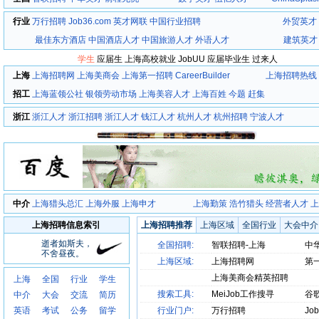
行业
万行招聘
Job36.com
英才网联
中国行业招聘
外贸英才
最佳东方酒店
中国酒店人才
中国旅游人才
外语人才
建筑英才
学生
应届生
上海高校就业
JobUU
应届毕业生
过来人
上海
上海招聘网
上海美商会
上海第一招聘
CareerBuilder
上海招聘热线
招工
上海蓝领公社
银领劳动市场
上海美容人才
上海百姓
今题
赶集
浙江
浙江人才
浙江招聘
浙江人才
钱江人才
杭州人才
杭州招聘
宁波人才
中介
上海猎头总汇
上海外服
上海申才
上海勤策
浩竹猎头
经营者人才
上海招聘信息索引
上海招聘推荐
上海区域
全国行业
大会中介
逝者如斯夫，
全国招聘:
智联招聘-上海
中
不舍昼夜。
上海区域:
上海招聘网
第
上海美商会精英招聘
上海
全国
行业
学生
搜索工具:
MeiJob工作搜寻
谷
中介
大会
交流
简历
英语
考试
公务
留学
行业门户:
万行招聘
Jo