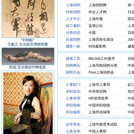
似大江一发不收
转千弯 转千滩
上海招聘:
上海招聘网
第
亦未平复此中争斗
特色招聘:
外企人才网
日
又有喜 又有愁
就算分不清欢笑悲忧
人才中介:
上海外服
猎
仍愿翻 百千浪
在我心中起伏够
招工兼职:
蓝领公社
上
仍愿翻 百千浪
分类信息:
今题
百
在我心中起伏够
应届招聘:
上海高校生就业
Jo
"中秋帖"
王獻之 台北故宫博物馆藏
威客一族:
K68威客网
威
搜索工具:
MeiJob工作搜寻
谷
招聘网址:
上海导航招聘分类
中
民国 宜兴紫砂竹蝉笔架
招聘大会:
Free上海招聘会
上
人事部门:
上海市人事局
虹
求职简历:
中华简历网
简
人事管理:
HR管理世界
中
求职指南:
中国求职指南
中
劳动保障:
上海劳动保障
中
自学考试:
上海市教育考试院
上
公务员考:
中国人事部
公