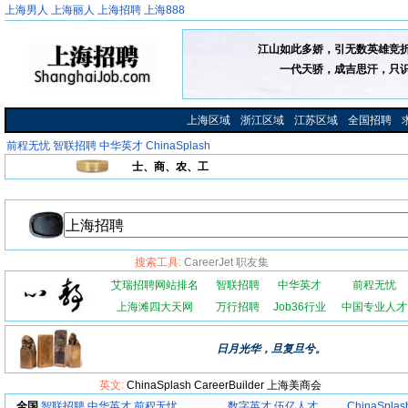
上海男人
上海丽人
上海招聘
上海888
江山如此多娇，引无数英雄竞
一代天骄，成吉思汗，只
上海区域
浙江区域
江苏区域
全国招聘
前程无忧
智联招聘
中华英才
ChinaSplash
士、商、农、工
搜索工具:
CareerJet
职友集
艾瑞招聘网站排名
智联招聘
中华英才
前程无忧
上海滩四大天网
万行招聘
Job36行业
中国专业人才
日月光华，旦复旦兮。
英文:
ChinaSplash
CareerBuilder
上海美商会
全国
智联招聘
中华英才
前程无忧
数字英才
伍亿人才
ChinaSplas